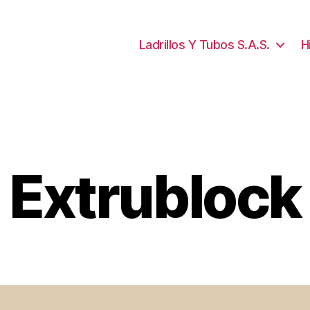
Ladrillos Y Tubos S.A.S.
H
Extrublock